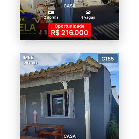
CASA
2 dorms
4 vagas
Oportunidade
R$ 216.000
IMBÉ
C155
Ipiranga
CASA