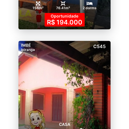
156m²
76.41m²
2 dorms
Oportunidade
R$ 194.000
IMBÉ
C545
Ipiranga
CASA