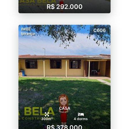
R$ 292.000
IMBÉ
C606
Ipiranga
CASA
300m²
4 dorms
R$ 378.000