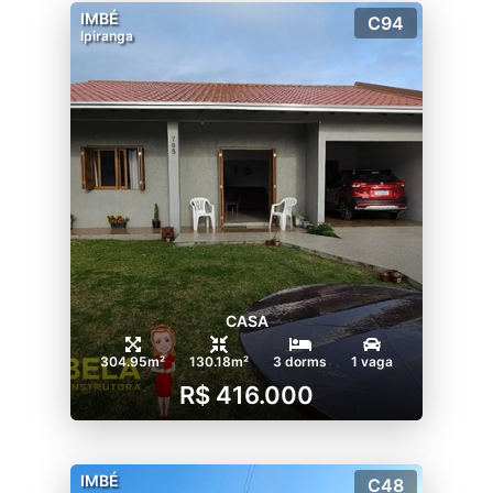
IMBÉ
C94
Ipiranga
CASA
304.95m²
130.18m²
3 dorms
1 vaga
R$ 416.000
IMBÉ
C48