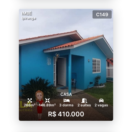
IMBÉ
C149
Ipiranga
CASA
266m²
146.89m²
3 dorms
2 suítes
2 vagas
R$ 410.000