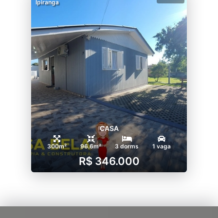
Ipiranga
CASA
300m²
96.6m²
3 dorms
1 vaga
R$ 346.000