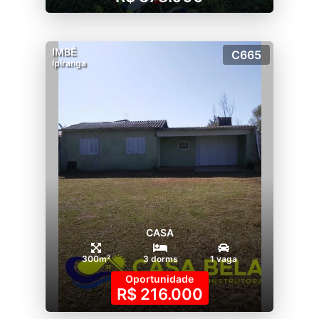
IMBÉ
C665
Ipiranga
CASA
300m²
3 dorms
1 vaga
Oportunidade
R$ 216.000