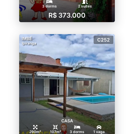
3 dorms
2 suítes
R$ 373.000
IMBÉ
C252
Ipiranga
CASA
290m²
107m²
3 dorms
1 vaga