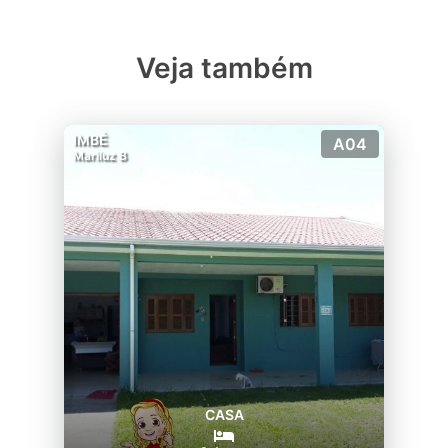
Veja também
IMBÉ
A04
Mariluz B
CASA