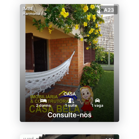
IMBÉ
A23
Harmonia
CASA
2 dorms
1 suíte
1 vaga
Consulte-nos
IMBÉ