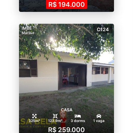
R$ 194.000
IMBÉ
C124
Mariluz
CASA
325m²
123.9m²
3 dorms
1 vaga
R$ 259.000