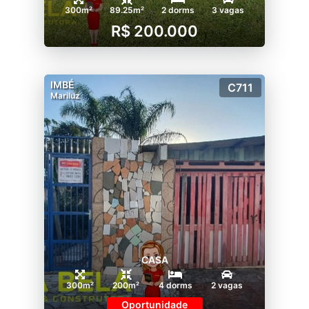
300m²
89.25m²
2 dorms
3 vagas
R$ 200.000
IMBÉ
C711
Mariluz
CASA
300m²
200m²
4 dorms
2 vagas
Oportunidade