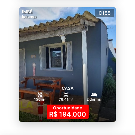
IMBÉ
C155
Ipiranga
CASA
156m²
76.41m²
2 dorms
Oportunidade
R$ 194.000