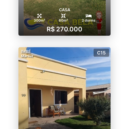
CASA
300m²
60m²
2 dorms
R$ 270.000
IMBÉ
C15
Mariluz