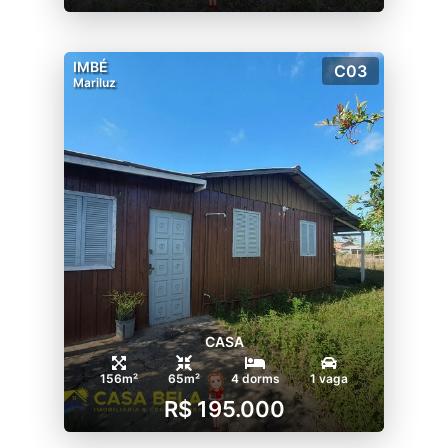
IMBÉ
C03
Mariluz
CASA
156m²
65m²
4 dorms
1 vaga
R$ 195.000