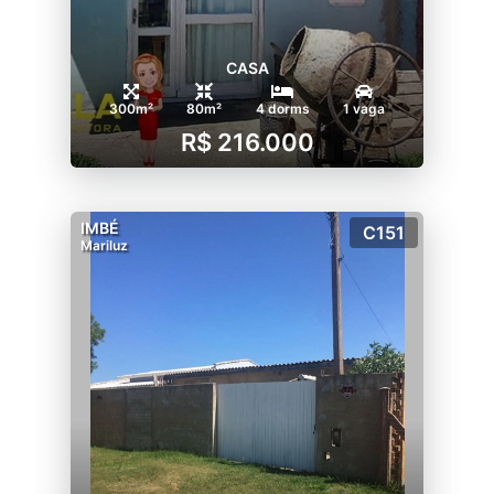
CASA
300m²
80m²
4 dorms
1 vaga
R$ 216.000
IMBÉ
C151
Mariluz