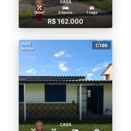
CASA
180m²
2 dorms
1 vaga
R$ 162.000
IMBÉ
C186
Mariluz
CASA