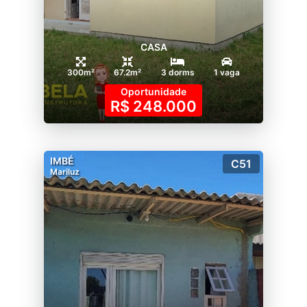
CASA
300m²
67.2m²
3 dorms
1 vaga
Oportunidade
R$ 248.000
IMBÉ
C51
Mariluz