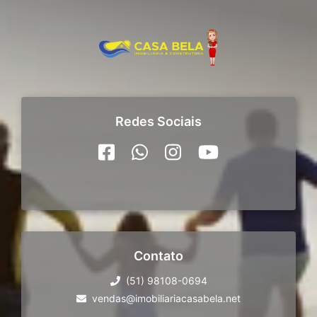
Redes Sociais
Contato
(51) 98108-0694
vendas@imobiliariacasabela.net