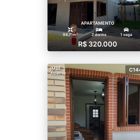
APARTAMENTO
94.71m²
2 dorms
1 vaga
R$ 320.000
IMBÉ
C14
Albatroz