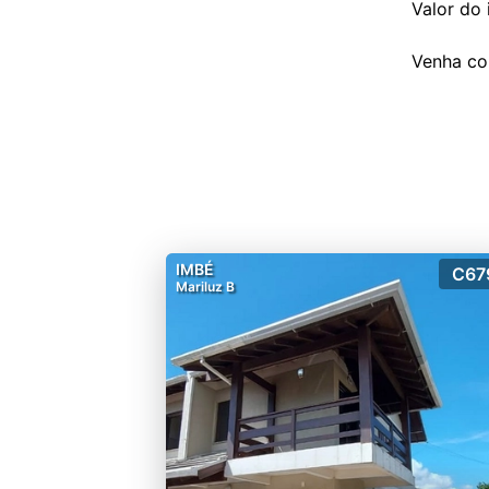
Valor do
IMBÉ
C67
Mariluz B