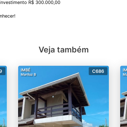
 investimento R$ 300.000,00
Veja também
IMBÉ
I
9
C686
Mariluz B
Ma