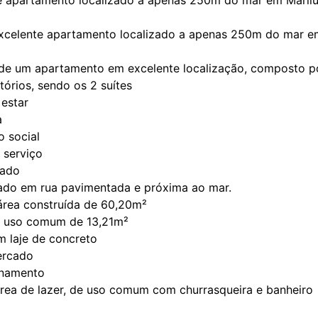
xcelente apartamento localizado a apenas 250m do mar em
 de um apartamento em excelente localização, composto p
tórios, sendo os 2 suítes
 estar
a
o social
 serviço
rado
zado em rua pavimentada e próxima ao mar.
área construída de 60,20m²
e uso comum de 13,21m²
m laje de concreto
ercado
onamento
área de lazer, de uso comum com churrasqueira e banheiro