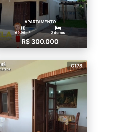
APARTAMENTO
69.96m²
2 dorms
R$ 300.000
MBÉ
C178
batroz