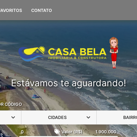
(51) 98108-0694
FAVORITOS
CONTATO
Estávamos te aguardando!
OR CÓDIGO
CIDADES
BAIRR
0
Valor (R$)
1.900.000