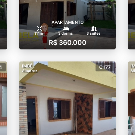
APARTAMENTO
111m²
3 dorms
3 suítes
R$ 360.000
IMBÉ
I
4
C177
Albatroz
Al