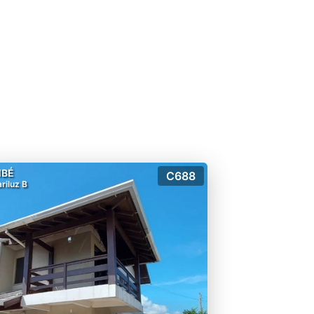
MBÉ
C688
riluz B