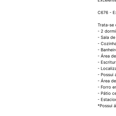
C676 - E
Trata-se
- 2 dormi
- Sala de
- Cozinh
- Banheir
- Área de
- Escritu
- Locali
- Possui 
- Área d
- Forro e
- Pátio c
- Estaci
*Possui 