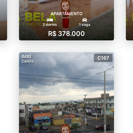
APARTAMENTO
2 dorms
1 vaga
R$ 378.000
IMBÉ
C167
Centro