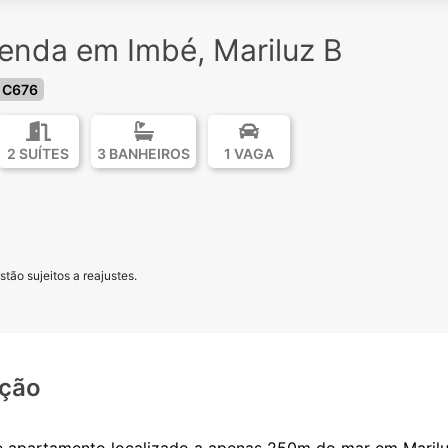
enda em Imbé, Mariluz B
 C676
2 SUÍTES
3 BANHEIROS
1 VAGA
tão sujeitos a reajustes.
ição
e apartamento localizado a apenas 250m do mar em Marilu