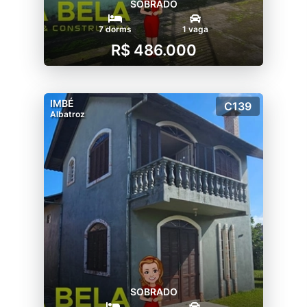
SOBRADO
7 dorms
1 vaga
R$ 486.000
IMBÉ
C139
Albatroz
SOBRADO