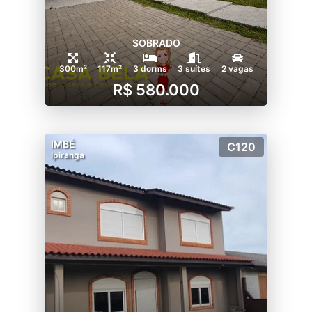
SOBRADO
300m²
117m²
3 dorms
3 suítes
2 vagas
R$ 580.000
IMBÉ
C120
Ipiranga