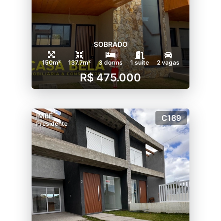
SOBRADO
150m²
137.7m²
3 dorms
1 suíte
2 vagas
R$ 475.000
IMBÉ
C189
Presidente