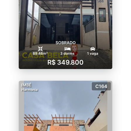
SOBRADO
89.46m²
3 dorms
1 vaga
R$ 349.800
IMBÉ
C164
Harmonia