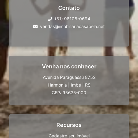
Contato
(51) 98108-0694
vendas@imobiliariacasabela.net
Venha nos conhecer
Avenida Paraguassú 8752
Harmonia
|
Imbé
|
RS
CEP: 95625-000
Recursos
Cadastre seu imóvel