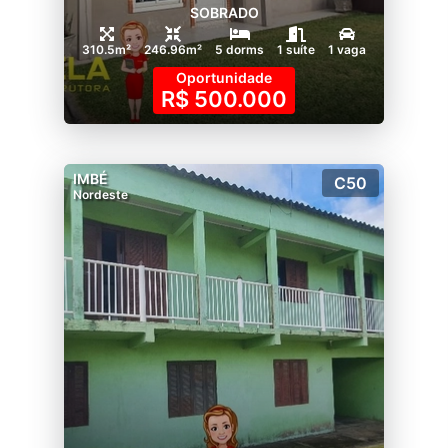
SOBRADO
310.5m²
246.96m²
5 dorms
1 suíte
1 vaga
Oportunidade
R$ 500.000
IMBÉ
C50
Nordeste