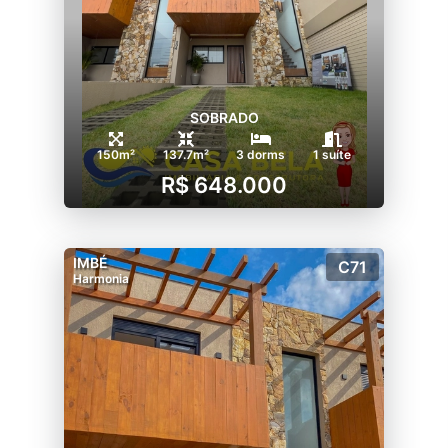
SOBRADO
150m²
137.7m²
3 dorms
1 suíte
R$ 648.000
IMBÉ
C71
Harmonia