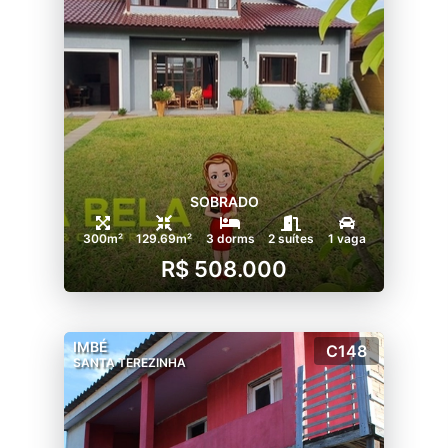
SOBRADO
300m²
129.69m²
3 dorms
2 suítes
1 vaga
R$ 508.000
IMBÉ
C148
SANTA TEREZINHA