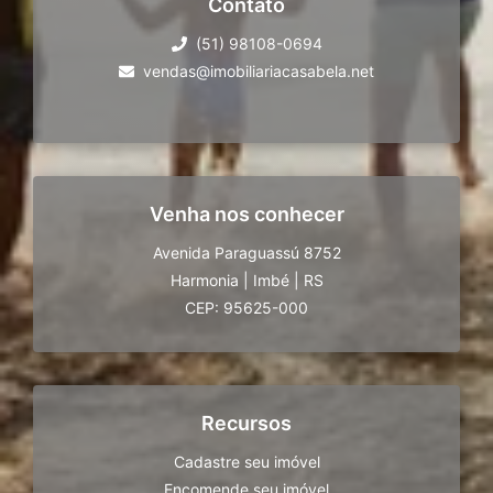
Contato
(51) 98108-0694
vendas@imobiliariacasabela.net
Venha nos conhecer
Avenida Paraguassú 8752
Harmonia
|
Imbé
|
RS
CEP: 95625-000
Recursos
Cadastre seu imóvel
Encomende seu imóvel