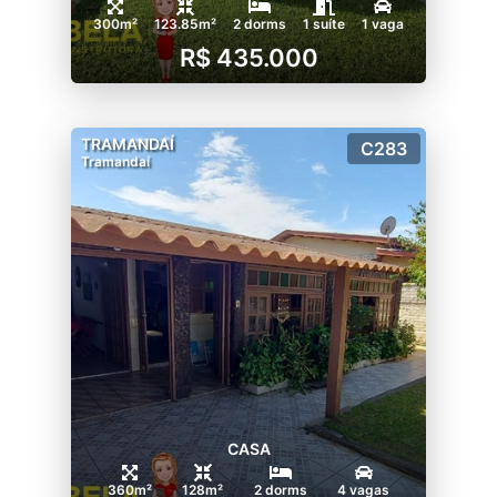
300m²
123.85m²
2 dorms
1 suíte
1 vaga
R$ 435.000
TRAMANDAÍ
C283
Tramandaí
CASA
360m²
128m²
2 dorms
4 vagas