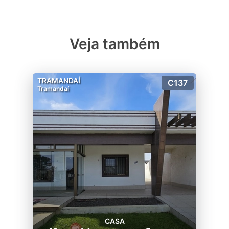
Veja também
TRAMANDAÍ
C137
Tramandaí
CASA