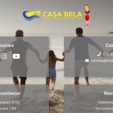
ociais
Co
(51) 
vendas@imobi
 conhecer
Rec
guassú 8752
Cadastre
Imbé
|
RS
Encomende