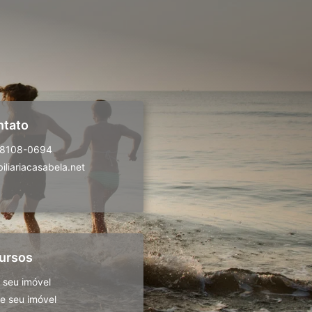
ntato
98108-0694
liariacasabela.net
ursos
 seu imóvel
 seu imóvel