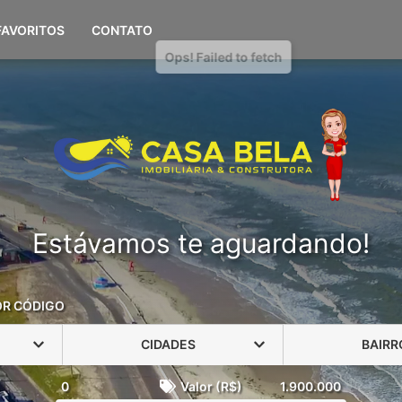
(51) 98108-0694
FAVORITOS
CONTATO
Estávamos te aguardando!
OR CÓDIGO
CIDADES
BAIRR
0
Valor (R$)
1.900.000