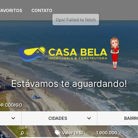
(51) 98108-0694
FAVORITOS
CONTATO
Estávamos te aguardando!
OR CÓDIGO
CIDADES
BAIRR
0
Valor (R$)
1.900.000