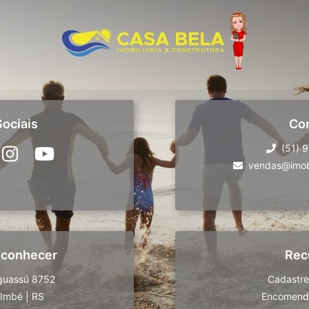
ociais
Co
(51) 
vendas@imobi
 conhecer
Rec
guassú 8752
Cadastre
Imbé
|
RS
Encomende