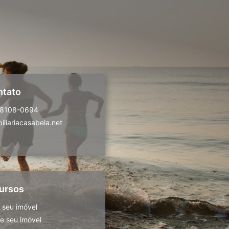
ntato
98108-0694
liariacasabela.net
ursos
 seu imóvel
 seu imóvel