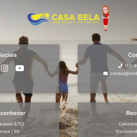
ociais
Co
(51) 
vendas@imobi
 conhecer
Rec
guassú 8752
Cadastre
Imbé
|
RS
Encomende