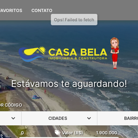
(51) 98108-0694
FAVORITOS
CONTATO
Estávamos te aguardando!
OR CÓDIGO
CIDADES
BAIRR
0
Valor (R$)
1.900.000