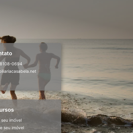
ntato
98108-0694
liariacasabela.net
ursos
 seu imóvel
 seu imóvel