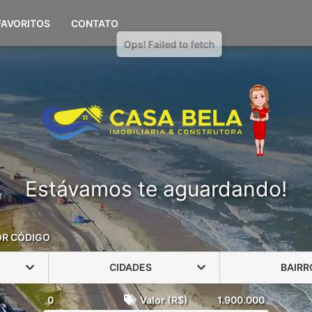
(51) 98108-0694
FAVORITOS
CONTATO
Estávamos te aguardando!
OR CÓDIGO
CIDADES
BAIRR
0
Valor (R$)
1.900.000