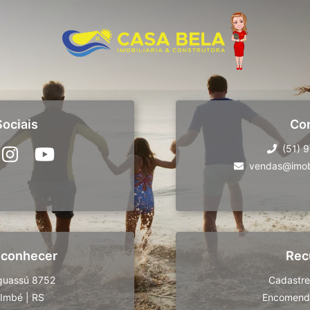
ociais
Co
(51) 
vendas@imobi
 conhecer
Rec
guassú 8752
Cadastre
Imbé
|
RS
Encomende