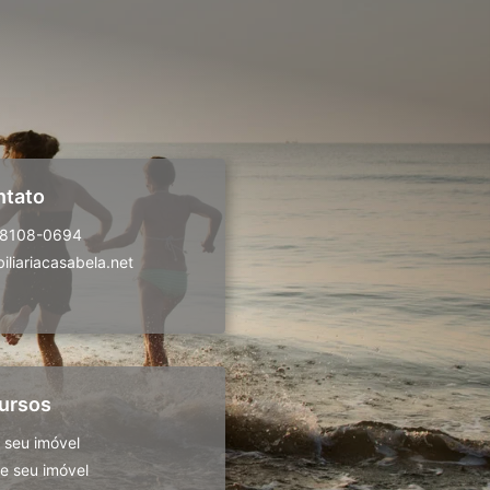
ntato
98108-0694
liariacasabela.net
ursos
 seu imóvel
 seu imóvel