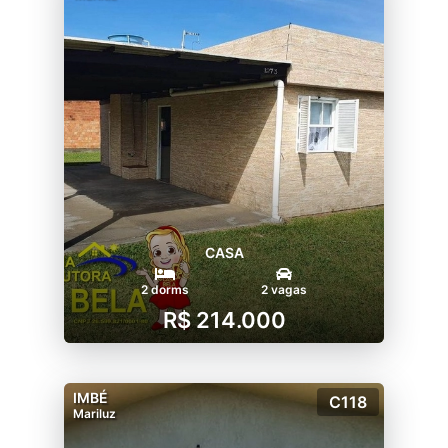
CASA
2 dorms
2 vagas
R$ 214.000
IMBÉ
C118
Mariluz