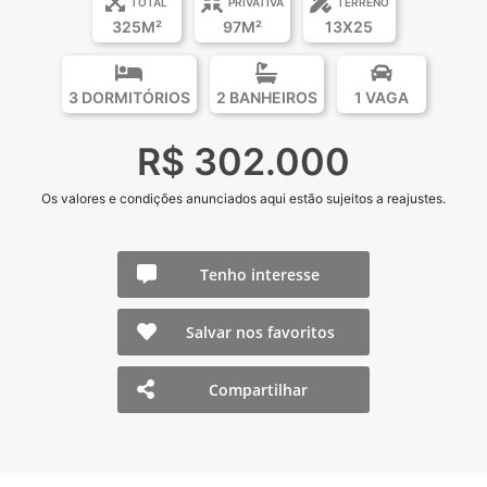
TOTAL
PRIVATIVA
TERRENO
325M²
97M²
13X25
3 DORMITÓRIOS
2 BANHEIROS
1 VAGA
R$ 302.000
Os valores e condições anunciados aqui estão sujeitos a reajustes.
Tenho interesse
Salvar nos favoritos
Compartilhar