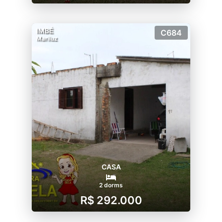
IMBÉ
C684
Mariluz
CASA
2 dorms
R$ 292.000