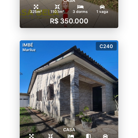
CASA
325m²
110.1m²
3 dorms
1 vaga
R$ 350.000
IMBÉ
C240
Mariluz
CASA