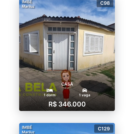
IMBÉ
C98
Mariluz
CASA
1 dorm
1 vaga
R$ 346.000
IMBÉ
C129
Mariluz