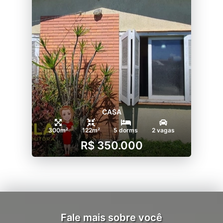
CASA
300m²
122m²
5 dorms
2 vagas
R$ 350.000
Fale mais sobre você