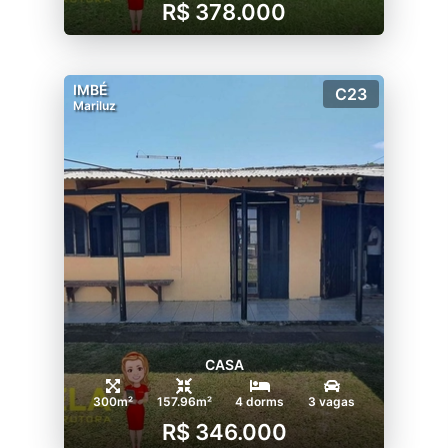
R$ 378.000
IMBÉ
C23
Mariluz
CASA
300m²
157.96m²
4 dorms
3 vagas
R$ 346.000