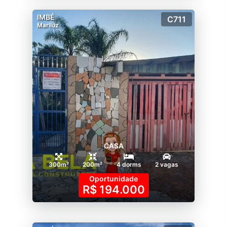
IMBÉ
C711
Mariluz
CASA
300m²
200m²
4 dorms
2 vagas
Oportunidade
R$ 194.000