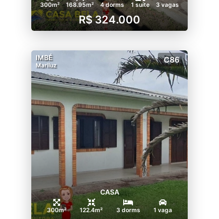
300m²
168.95m²
4 dorms
1 suíte
3 vagas
R$ 324.000
IMBÉ
C86
Mariluz
CASA
300m²
122.4m²
3 dorms
1 vaga